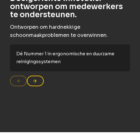
ontworpen om medewerkers
me
te ondersteunen.
be
Ontworpen om hardnekkige
Je 
schoonmaakproblemen te overwinnen.
en 
duid
Dé Nummer 1 in ergonomische en duurzame
reinigingssystemen
“
m
b