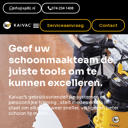
info@spillz.nl
074-234 1408
Serviceaanvraag
Contact
Geef uw
schoonmaakteam de
juiste tools om te
kunnen excelleren.
Kaivac’s gebruiksvriendelijke systemen en
persoonlijke training , stelt medewerkers in
staat om elke dag weer sneller, veiliger en beter
schoon te maken..