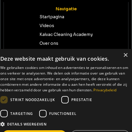
Navigatie
Startpagina
Videos
Kaivac Cleaning Academy
Over ons
Contact
×
Deze website maakt gebruik van cookies.
Neem contact met ons op
We gebruiken cookies om inhoud en advertenties te personaliseren en om
info@tenrent.nl
ons verkeer te analyseren. We delen ook informatie over uw gebruik van
onze site met onze advertentie- en analysepartners, die deze kunnen
+31 (0) 74-234 1408
combineren met andere informatie die u aan hen heeft verstrekt of die zij
hebben verzameld door uw gebruik van hun diensten.
Privacybeleid
Reimersdennenweg 13 7559 PL Hengelo (O)
STRIKT NOODZAKELIJK
PRESTATIE
KvK-nummer: 64433900
BTW-nummer: NL855664186B01
TARGETING
FUNCTIONEEL
DETAILS WEERGEVEN