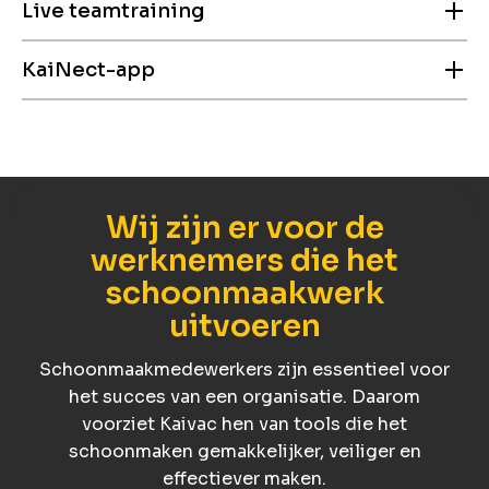
Live teamtraining
KaiNect-app
Onze trainers begeleiden uw team op locatie,
zodat iedereen het juiste proces direct in de
praktijk leert en consequent dezelfde
Met de KaiNect-app hebben medewerkers altijd
kwaliteitsstandaard haalt.
instructies en praktische tips bij de hand voor
snelle opfrissing en consistente
schoonmaakresultaten.
Wij zijn er voor de
werknemers die het
schoonmaakwerk
uitvoeren
Schoonmaakmedewerkers zijn essentieel voor
het succes van een organisatie. Daarom
voorziet Kaivac hen van tools die het
schoonmaken gemakkelijker, veiliger en
effectiever maken.