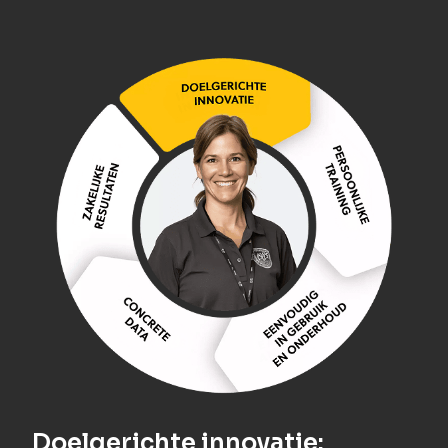
Doelgerichte innovatie:
Pe