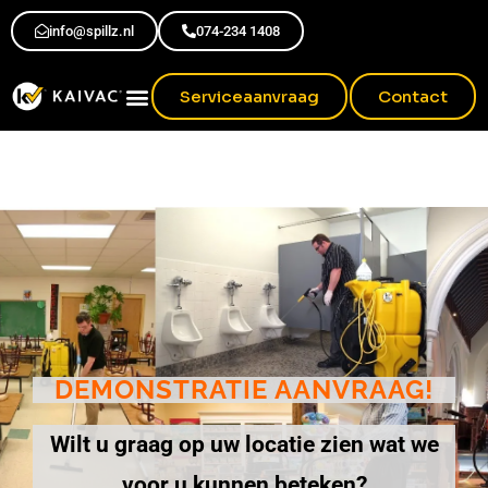
info@spillz.nl
074-234 1408
Serviceaanvraag
Contact
DEMONSTRATIE AANVRAAG!
Wilt u graag op uw locatie zien wat we
voor u kunnen beteken?