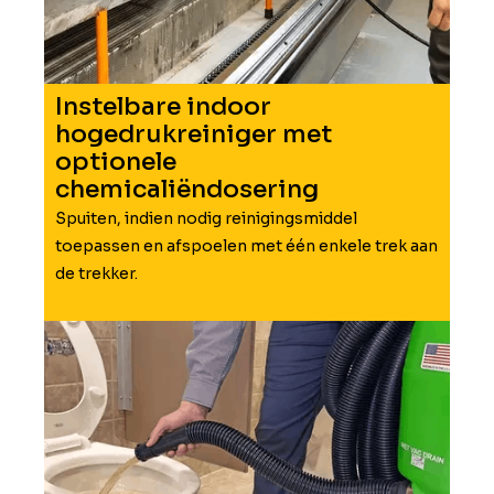
Instelbare indoor
hogedrukreiniger met
optionele
chemicaliëndosering
Spuiten, indien nodig reinigingsmiddel
toepassen en afspoelen met één enkele trek aan
de trekker.