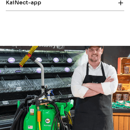
KaiNect-app
Onze trainers begeleiden uw team op locatie,
zodat iedereen het juiste proces direct in de
praktijk leert en consequent dezelfde
Met de KaiNect-app hebben medewerkers altijd
kwaliteitsstandaard haalt.
instructies en praktische tips bij de hand voor
snelle opfrissing en consistente
schoonmaakresultaten.