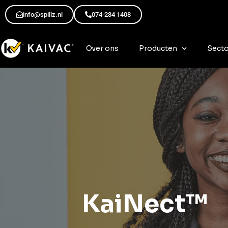
info@spillz.nl
074-234 1408
Over ons
Producten
Sect
KaiNect™