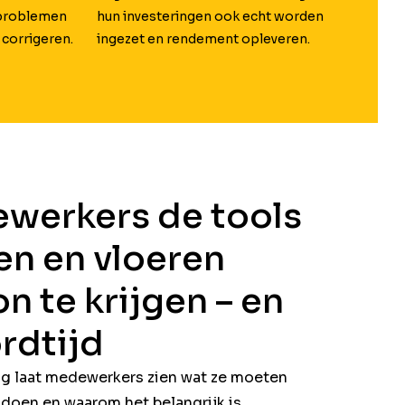
hun investeringen ook echt worden
problemen
ingezet en rendement opleveren.
 corrigeren.
werkers de tools
en en vloeren
n te krijgen – en
ordtijd
ng laat medewerkers zien wat ze moeten
doen en waarom het belangrijk is.