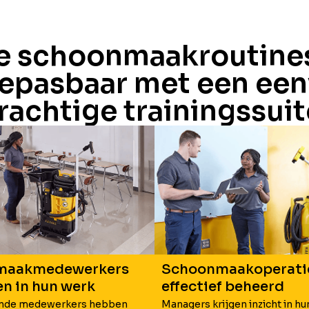
 schoonmaakroutines
epasbaar met een ee
rachtige trainingssuit
maakmedewerkers
Schoonmaakoperati
en in hun werk
effectief beheerd
inde medewerkers hebben
Managers krijgen inzicht in hu