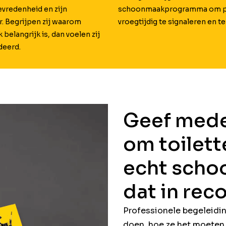
vredenheid en zijn
schoonmaakprogramma om 
r. Begrijpen zij waarom
vroegtijdig te signaleren en te
elangrijk is, dan voelen zij
deerd.
Geef mede
om toilett
echt schoo
dat in rec
Professionele begeleidi
doen, hoe ze het moeten 