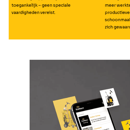
toegankelijk – geen speciale
meer werkte
vaardigheden vereist.
productieve
schoonmaak b
zich gewaar