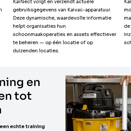
KaiNect volgt en verzendt actuele
Ka
n
gebruiksgegevens van Kaivac-apparatuur.
mo
Deze dynamische, waardevolle informatie
ma
helpt organisaties hun
de 
schoonmaakoperaties en assets effectiever
inz
te beheren — op één locatie of op
sc
duizenden locaties.
ning en
en tot
n
en echte training