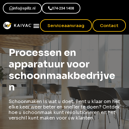
info@spillz.nl
074-234 1408
Serviceaanvraag
Contact
Processen en
apparatuur voor
schoonmaakbedrijve
n
Schoonmaken is wat u doet. Bent u klaar om het
elke keer weer beter en sneller te doen? Ontdek
hoe u schoonmaak kunt revolutioneren en het
verschil kunt maken voor uw klanten.