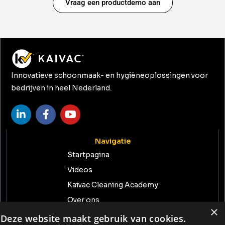
Vraag een productdemo aan
Innovatieve schoonmaak- en hygiëneoplossingen voor
bedrijven in heel Nederland.
Navigatie
Startpagina
Videos
Kaivac Cleaning Academy
Over ons
×
Contact
Deze website maakt gebruik van cookies.