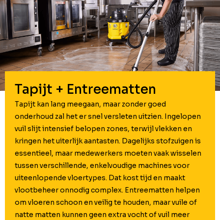
Tapijt + Entree­matten
Tapijt kan lang meegaan, maar zonder goed
onderhoud zal het er snel versleten uitzien. Ingelopen
vuil slijt intensief belopen zones, terwijl vlekken en
kringen het uiterlijk aantasten. Dagelijks stofzuigen is
essentieel, maar medewerkers moeten vaak wisselen
tussen verschillende, enkelvoudige machines voor
uiteenlopende vloertypes. Dat kost tijd en maakt
vlootbeheer onnodig complex. Entree­matten helpen
om vloeren schoon en veilig te houden, maar vuile of
natte matten kunnen geen extra vocht of vuil meer