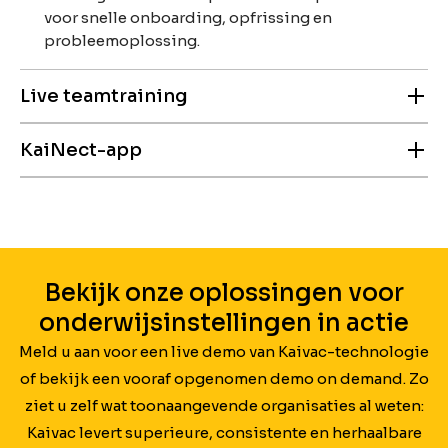
voor snelle onboarding, opfrissing en
probleemoplossing.
Live teamtraining
KaiNect-app
Onze trainers begeleiden uw team op locatie,
zodat iedereen het juiste proces direct in de
praktijk leert en consequent dezelfde
Met de KaiNect-app hebben medewerkers altijd
kwaliteitsstandaard haalt.
instructies en praktische tips bij de hand voor
snelle opfrissing en consistente
schoonmaakresultaten.
Bekijk onze oplossingen voor
onderwijsinstellingen in actie
Meld u aan voor een live demo van Kaivac-technologie
of bekijk een vooraf opgenomen demo on demand. Zo
ziet u zelf wat toonaangevende organisaties al weten:
Kaivac levert superieure, consistente en herhaalbare