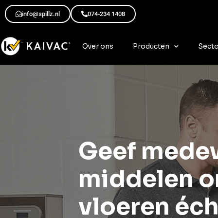
info@spillz.nl
074-234 1408
Over ons
Producten
Sect
Geef medew
middelen o
vloeren éch