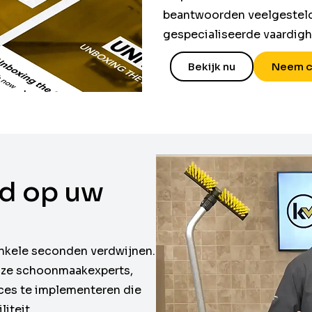
beantwoorden veelgesteld
gespecialiseerde vaardig
Bekijk nu
Neem c
d op uw
nkele seconden verdwijnen.
onze schoonmaakexperts,
ices te implementeren die
liteit.