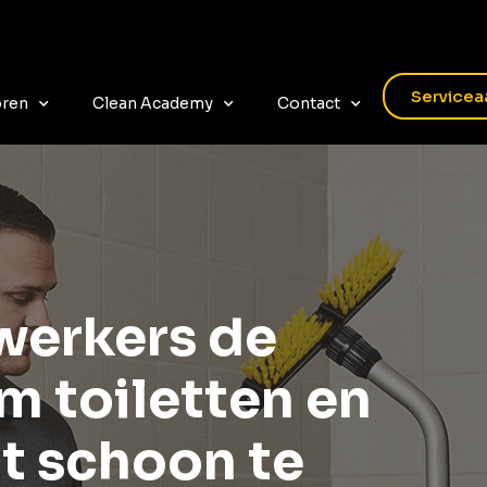
Servicea
oren
Clean Academy
Contact
erkers de
m toiletten en
t schoon te