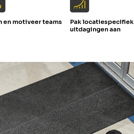
n en motiveer teams
Pak locatiespecifie
uitdagingen aan