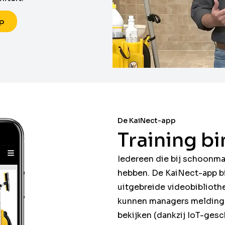
p
De KaiNect-app
Training b
Iedereen die bij schoonmaa
hebben. De KaiNect-app b
uitgebreide videobiblioth
kunnen managers meldinge
bekijken (dankzij IoT-ges