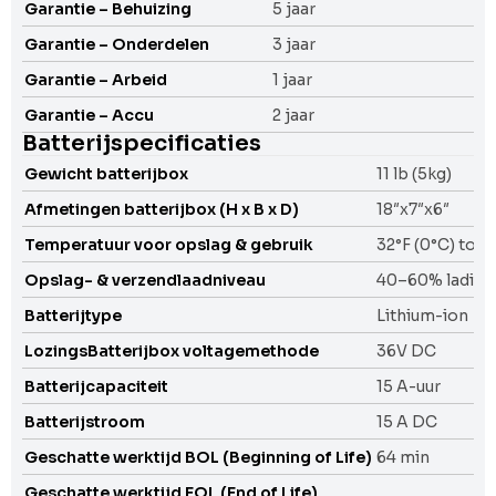
Garantie – Behuizing
5 jaar
Garantie – Onderdelen
3 jaar
Garantie – Arbeid
1 jaar
Garantie – Accu
2 jaar
Batterijspecificaties
Gewicht batterijbox
11 lb (5kg)
Afmetingen batterijbox (H x B x D)
18″x7″x6″
Temperatuur voor opslag & gebruik
32°F (0°C) to 8
Opslag- & verzendlaadniveau
40–60% lading
Batterijtype
Lithium-ion
LozingsBatterijbox voltagemethode
36V DC
Batterijcapaciteit
15 A-uur
Batterijstroom
15 A DC
Geschatte werktijd BOL (Beginning of Life)
64 min
Geschatte werktijd EOL (End of Life)