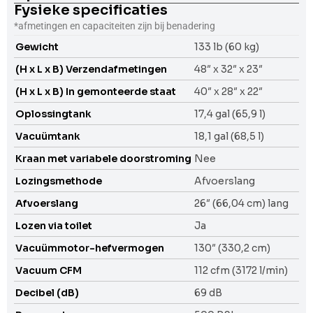
Fysieke specificaties
*afmetingen en capaciteiten zijn bij benadering
Gewicht
133 lb (60 kg)
(H x L x B) Verzendafmetingen
48″ x 32″ x 23″
(H x L x B) In gemonteerde staat
40″ x 28″ x 22″
Oplossingtank
17,4 gal (65,9 l)
Vacuümtank
18,1 gal (68,5 l)
Kraan met variabele doorstroming
Nee
Lozingsmethode
Afvoerslang
Afvoerslang
26″ (66,04 cm) lang
Lozen via toilet
Ja
Vacuümmotor-hefvermogen
130″ (330,2 cm)
Vacuum CFM
112 cfm (3172 l/min)
Decibel (dB)
69 dB