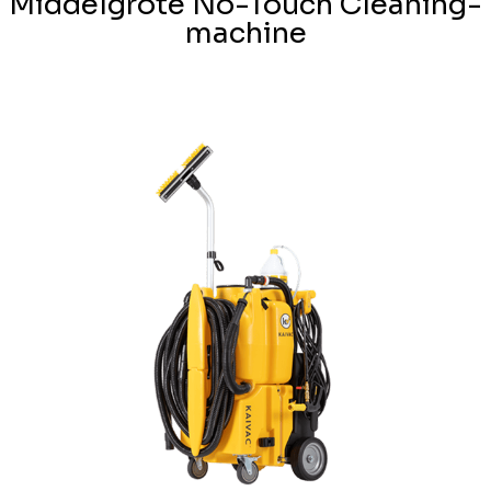
Middelgrote No-Touch Cleaning-
machine