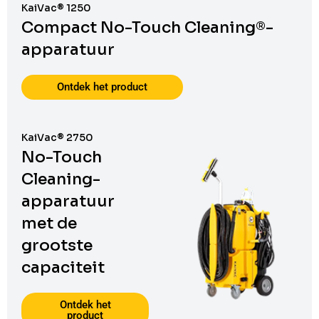
KaiVac® 1250
Compact No-Touch Cleaning®-
apparatuur
Ontdek het product
KaiVac® 2750
No-Touch
Cleaning-
apparatuur
met de
grootste
capaciteit
Ontdek het
product