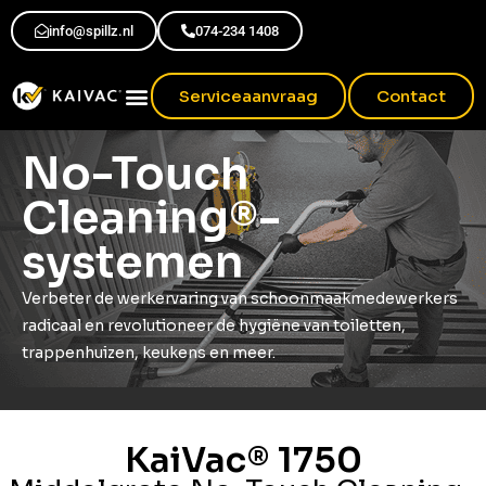
info@spillz.nl
074-234 1408
Serviceaanvraag
Contact
No-Touch
Cleaning®-
systemen
Verbeter de werkervaring van schoonmaakmedewerkers
radicaal en revolutioneer de hygiëne van toiletten,
trappenhuizen, keukens en meer.
KaiVac® 1750