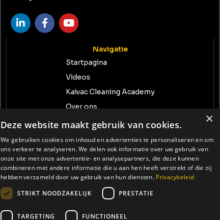
Navigatie
Startpagina
Videos
Kaivac Cleaning Academy
Over ons
×
Contact
Deze website maakt gebruik van cookies.
We gebruiken cookies om inhoud en advertenties te personaliseren en om
Neem contact met ons op
ons verkeer te analyseren. We delen ook informatie over uw gebruik van
info@tenrent.nl
onze site met onze advertentie- en analysepartners, die deze kunnen
combineren met andere informatie die u aan hen heeft verstrekt of die zij
+31 (0) 74-234 1408
hebben verzameld door uw gebruik van hun diensten.
Privacybeleid
Reimersdennenweg 13 7559 PL Hengelo (O)
STRIKT NOODZAKELIJK
PRESTATIE
KvK-nummer: 64433900
TARGETING
FUNCTIONEEL