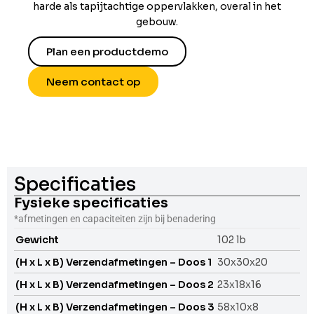
harde als tapijtachtige oppervlakken, overal in het
gebouw.
Plan een productdemo
Neem contact op
Specificaties
Fysieke specificaties
*afmetingen en capaciteiten zijn bij benadering
Gewicht
102 lb
(H x L x B) Verzendafmetingen – Doos 1
30x30x20
(H x L x B) Verzendafmetingen – Doos 2
23x18x16
(H x L x B) Verzendafmetingen – Doos 3
58x10x8