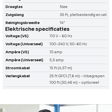
Draagtas
Nee
Zuigslang
35 ft, pletbestendig en vetb
Reinigingsbreedte
14″
Elektrische specificaties
Voltage (VS)
110 V – 60 Hz
Voltage (Universeel)
100–240 V; 50–60 Hz
Ampère (VS)
10 amp
Ampère (Universeel)
5,5 amp
Stroomkabel
15 ft (4,57 m)
Verlengkabel
25 ft GFCI (7,6 m) – inbegrepen
100 ft (30,48 m) – optioneel