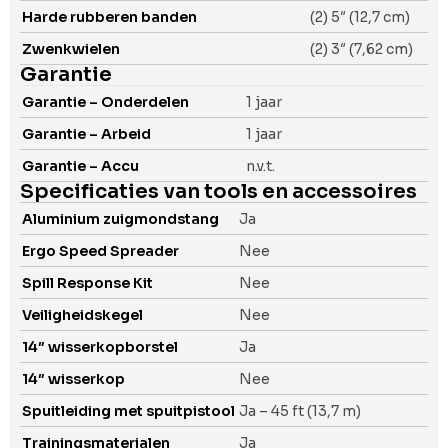
Harde rubberen banden
(2) 5″ (12,7 cm)
Zwenkwielen
(2) 3″ (7,62 cm)
Garantie
Garantie – Onderdelen
1 jaar
Garantie – Arbeid
1 jaar
Garantie – Accu
n.v.t.
Specificaties van tools en accessoires
Aluminium zuigmondstang
Ja
Ergo Speed Spreader
Nee
Spill Response Kit
Nee
Veiligheidskegel
Nee
14″ wisserkopborstel
Ja
14″ wisserkop
Nee
Spuitleiding met spuitpistool
Ja – 45 ft (13,7 m)
Trainingsmaterialen
Ja