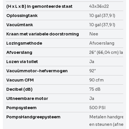
(H x L x B) In gemonteerde staat
43x36x22
Oplossingtank
10 gal (37,9 l)
Vacuümtank
10 gal (37,9 l)
Kraan met variabele doorstroming
Nee
Lozingsmethode
Afvoerslang
Afvoerslang
26″ (66,04 cm) lang
Lozen via toilet
Ja
Vacuümmotor-hefvermogen
92″
Vacuum CFM
90 cfm
Decibel (dB)
75 dB
Uitneembare motor
Ja
Pompsysteem
500 PSI
PompsHandgreepysteem
Metalen handgreep
en steunen (afnee