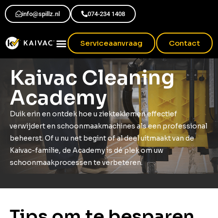
info@spillz.nl
074-234 1408
Serviceaanvraag
Contact
Kaivac Cleaning
Academy
Duik erin en ontdek hoe u ziektekiemen effectief
verwijdert en schoonmaakmachines als een professional
beheerst. Of u nu net begint of al deel uitmaakt van de
Kaivac-familie, de Academy is dé plek om uw
schoonmaakprocessen te verbeteren.
Tips om te besparen