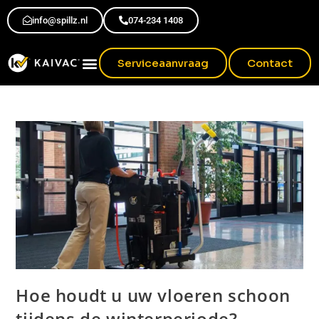
info@spillz.nl
074-234 1408
Serviceaanvraag
Contact
Hoe houdt u uw vloeren schoon
tijdens de winterperiode?