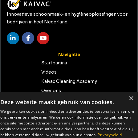
Innovatieve schoonmaak- en hygiëneoplossingen voor
bedrijven in heel Nederland.
Navigatie
Startpagina
Videos
Kaivac Cleaning Academy
Over ons
×
Contact
Deze website maakt gebruik van cookies.
We gebruiken cookies om inhoud en advertenties te personaliseren en om
Neem contact met ons op
ons verkeer te analyseren. We delen ook informatie over uw gebruik van
info@tenrent.nl
onze site met onze advertentie- en analysepartners, die deze kunnen
combineren met andere informatie die u aan hen heeft verstrekt of die zij
+31 (0) 74-234 1408
hebben verzameld door uw gebruik van hun diensten.
Privacybeleid